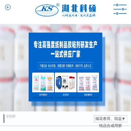
淀粉胶
烟花卷筒、组盆、
纸品合成用胶